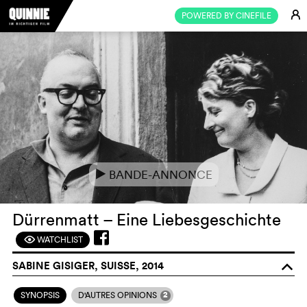
E
POWERED BY CINEFILE
BANDE-ANNONCE
e
Dürrenmatt – Eine Liebesgeschichte
WATCHLIST
F
SABINE GISIGER, SUISSE, 2014
o
2
SYNOPSIS
D'AUTRES OPINIONS