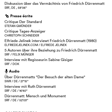
Diskussion über das Vermächtnis von Friedrich Dürrenmatt
SRF, DE , 58‘06‘‘
Presse écrite
g
Critique Der Standard
STEFAN GMÜNDER
Critique Tages-Anzeiger
CHRISTOPH SCHNEIDER
Elfriede Jelinek interviewt Friedrich Dürrenmatt (1980)
ELFRIEDEJELINEK.COM / ELFRIEDE JELINEK
5 Autoren über ihre Beziehung zu Friedrich Dürrenmatt
SRF / FELIX MÜNGER
Interview mit Regisseurin Sabine Gisiger
SRF / DOK
Audio
h
Über Dürrenmatts "Der Besuch der alten Dame"
SWR / DE / 27‘15‘‘
Interview mit Ruth Dürrenmatt
SRF / DE / 16‘40‘‘
Dürrenmatt: Mensch und Monument
SRF / DE / 52‘03‘‘