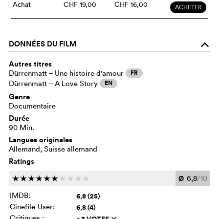
Achat
CHF 19,00
CHF 16,00
ACHETER
DONNÉES DU FILM
o
Autres titres
Dürrenmatt – Une histoire d'amour
FR
Dürrenmatt – A Love Story
EN
Genre
Documentaire
Durée
90 Min.
Langues originales
Allemand, Suisse allemand
Ratings
Ø
6,8
/10
c
c
c
c
c
c
c
c
c
c
IMDB:
6,8 (25)
Cinefile-User:
6,8 (4)
Critiques :
< 3 VOTES
q