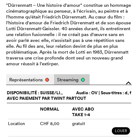
"Dürrenmatt – Une histoire d'amour" constitue un hommage
cinématographique au penseur, à l'écrivain, au peintre et à
l'homme qu'était Friedrich Dürrenmatt. Au cœur du film :
l'histoire d'amour de Friedrich Dürrenmatt et de son épouse
Lotti Dürrenmatt-Geissler. 40 années durant, ils entretinrent
une relation fusionnelle : il ne créait pas d'œuvre sans en
avoir parlé avec elle, n'assistait pas à une répétition sans
elle. Au fil des ans, leur relation devint de plus en plus
problématique. Après la mort de Lotti en 1983, Dürrenmatt
traversa une crise profonde dont seul un nouveau grand
amour réussit à l'extirper.
Représentations
Streaming
o
DISPONIBILITÉ : SUISSE/LI.,
Audio :
OV
| Sous-titres : d, f
AVEC PAIEMENT PAR TWINT PARTOUT
NORMAL
AVEC ABO
TAKE 1-4
Location
CHF 8,00
gratuit
LOUER