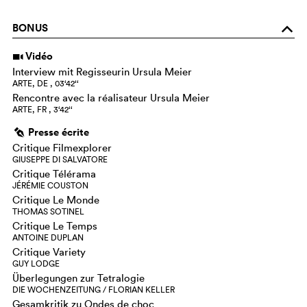
BONUS
o
Vidéo
i
Interview mit Regisseurin Ursula Meier
ARTE, DE , 03‘42‘‘
Rencontre avec la réalisateur Ursula Meier
ARTE, FR , 3‘42‘‘
Presse écrite
g
Critique Filmexplorer
GIUSEPPE DI SALVATORE
Critique Télérama
JÉRÉMIE COUSTON
Critique Le Monde
THOMAS SOTINEL
Critique Le Temps
ANTOINE DUPLAN
Critique Variety
GUY LODGE
Überlegungen zur Tetralogie
DIE WOCHENZEITUNG / FLORIAN KELLER
Gesamkritik zu Ondes de choc