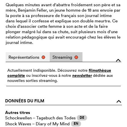
Quelques minutes avant d'abattre froidement son père et sa
mère, Benjamin Feller, un jeune homme de 18 ans envoie par
la poste à sa professeure de français son journal intime
dans lequel il confesse et explique son double meurtre. Ce
choix d'associer cette femme à son acte et de la faire
plonger malgré lui dans sa chute, suit plusieurs mois d'une
relation pédagogique qui avait encouragé chez les élèves le
journal intime.
Représentations
Streaming
o
filmothèque
Actuellement indisponible. Découvrez notre
complète
newsletter
ou inscrivez-vous à notre
dédiée aux
nouvelles sorties streaming.
DONNÉES DU FILM
o
Autres titres
Schockwellen – Tagebuch des Todes
DE
Shock Waves – Diary of My Mind
EN