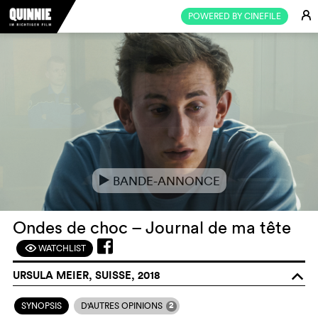
E
POWERED BY CINEFILE
BANDE-ANNONCE
e
Ondes de choc – Journal de ma tête
WATCHLIST
F
URSULA MEIER, SUISSE, 2018
o
2
SYNOPSIS
D'AUTRES OPINIONS