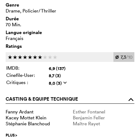
Genre
Drame, Policier/Thriller
Durée
70 Min.
Langue originale
Français
Ratings
Ø
7,3
/10
c
c
c
c
c
c
c
c
c
c
IMDB:
6,9 (137)
Cinefile-User:
8,7 (3)
Critiques :
8,0 (3)
q
CASTING & EQUIPE TECHNIQUE
o
Fanny Ardant
Esther Fontanel
Kacey Mottet Klein
Benjamin Feller
Stéphanie Blanchoud
Maître Rayet
PLUS
>