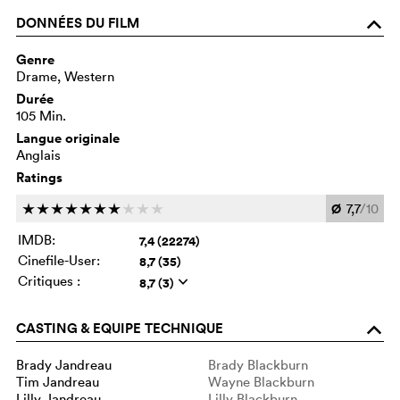
DONNÉES DU FILM
o
Genre
Drame, Western
Durée
105 Min.
Langue originale
Anglais
Ratings
Ø
7,7
/10
c
c
c
c
c
c
c
c
c
c
IMDB:
7,4 (22274)
Cinefile-User:
8,7 (35)
Critiques :
8,7 (3)
q
CASTING & EQUIPE TECHNIQUE
o
Brady Jandreau
Brady Blackburn
Tim Jandreau
Wayne Blackburn
Lilly Jandreau
Lilly Blackburn