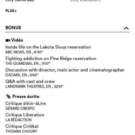
PLUS
>
BONUS
o
Vidéo
i
Inside life on the Lakota Sioux reservation
ABC NEWS, EN , 6‘30‘‘
Fighting addiction on Pine Ridge reservation
THE GUARDIAN, EN , 11‘07‘‘
Discussion with director, main actor and cinematographer
OSCARS, EN , 6‘45‘‘
Q&A with cast and crew
LANDMARK THEATRES, EN , 32‘41‘‘
Presse écrite
g
Critique àVoir-àLire
GÉRARD CRESPO
Critique Libération
LA RÉDACTION
Critique Critikat
THOMAS CHOURY