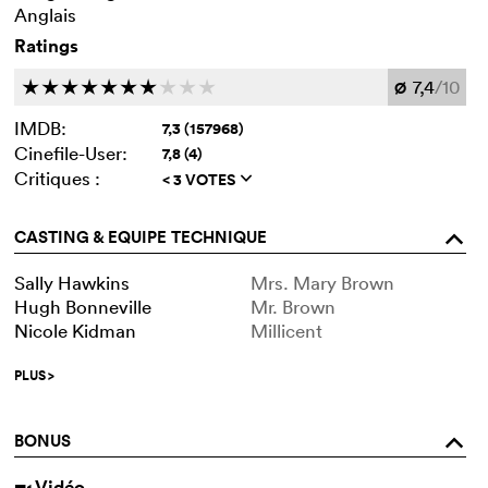
Anglais
Ratings
7,4
/10
c
c
c
c
c
c
c
c
c
c
Ø
IMDB:
7,3 (157968)
Cinefile-User:
7,8 (4)
Critiques :
< 3 VOTES
q
CASTING & EQUIPE TECHNIQUE
o
Sally Hawkins
Mrs. Mary Brown
Hugh Bonneville
Mr. Brown
Nicole Kidman
Millicent
PLUS
>
BONUS
o
Vidéo