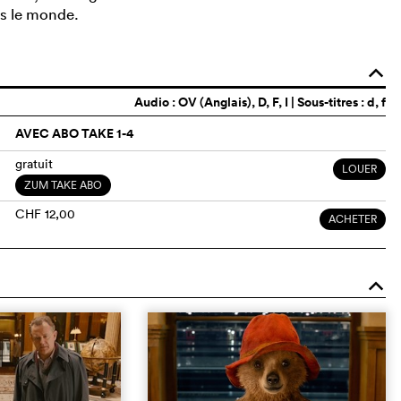
ns le monde.
o
Audio :
OV (Anglais)
, D, F, I | Sous-titres : d, f
AVEC ABO TAKE 1-4
gratuit
LOUER
ZUM TAKE ABO
CHF 12,00
ACHETER
o