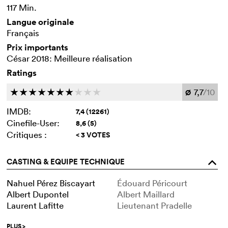
117 Min.
Langue originale
Français
Prix importants
César 2018: Meilleure réalisation
Ratings
7,7
/10
c
c
c
c
c
c
c
c
c
c
Ø
IMDB:
7,4 (12261)
Cinefile-User:
8,6 (5)
Critiques :
< 3 VOTES
CASTING & EQUIPE TECHNIQUE
o
Nahuel Pérez Biscayart
Édouard Péricourt
Albert Dupontel
Albert Maillard
Laurent Lafitte
Lieutenant Pradelle
PLUS
>