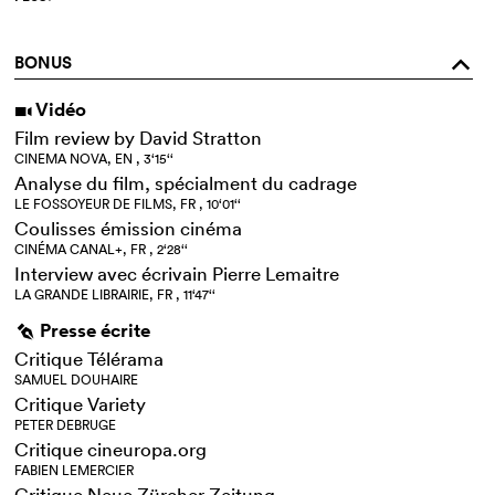
BONUS
o
Vidéo
i
Film review by David Stratton
CINEMA NOVA, EN , 3‘15‘‘
Analyse du film, spécialment du cadrage
LE FOSSOYEUR DE FILMS, FR , 10‘01‘‘
Coulisses émission cinéma
CINÉMA CANAL+, FR , 2‘28‘‘
Interview avec écrivain Pierre Lemaitre
LA GRANDE LIBRAIRIE, FR , 11‘47‘‘
Presse écrite
g
Critique Télérama
SAMUEL DOUHAIRE
Critique Variety
PETER DEBRUGE
Critique cineuropa.org
FABIEN LEMERCIER
Critique Neue Zürcher Zeitung