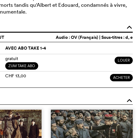
s morts tandis qu'Albert et Edouard, condamnés à vivre,
onumentale.
o
UT
Audio :
OV (Français)
| Sous-titres : d, e
AVEC ABO TAKE 1-4
gratuit
LOUER
ZUM TAKE ABO
CHF 13,00
ACHETER
o