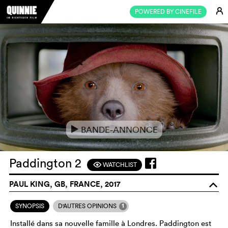
E
POWERED BY CINEFILE
BANDE-ANNONCE
e
Paddington 2
WATCHLIST
F
PAUL KING, GB, FRANCE, 2017
o
1
SYNOPSIS
D'AUTRES OPINIONS
Installé dans sa nouvelle famille à Londres. Paddington est