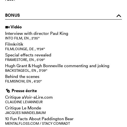
BONUS
o
Vidéo
i
Interview with director Paul King
INTO FILM, EN , 2‘35‘‘
Filmkritik
FILMLOUNGE, DE , 11‘24‘‘
Special effects revealed
FRAMESTORE, EN , 5‘09‘‘
Hugh Grant & Hugh Bonneville commenting and joking
BACKSTAGEOL, EN , 3‘09‘‘
Behind the scenes
FILMISNOW, EN , 6‘20‘‘
Presse écrite
g
Critique aVoir-aLire.com
CLAUDINE LEVANNEUR
Critique Le Monde
JACQUES MANDELBAUM
10 Fun Facts About Paddington Bear
MENTALFLOSS.COM / STACY CONRADT