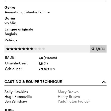
Genre
Animation, Enfants/Famille
Durée
95 Min.
Langue originale
Anglais
Ratings
Ø
7,8
/10
c
c
c
c
c
c
c
c
c
c
IMDB:
7,8 (115494)
Cinefile-User:
7,8 (4)
Critiques :
< 3 VOTES
CASTING & EQUIPE TECHNIQUE
o
Sally Hawkins
Mary Brown
Hugh Bonneville
Henry Brown
Ben Whishaw
Paddington (voice)
PLUS
>