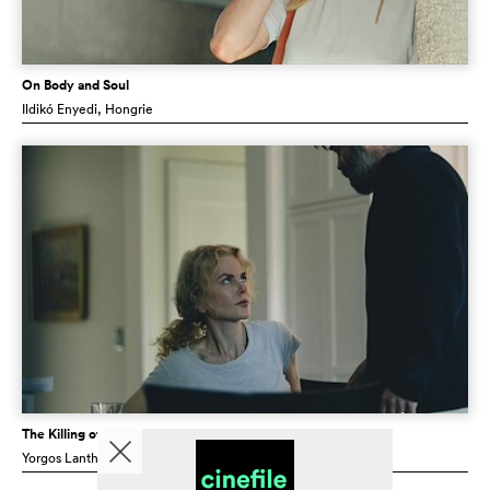
On Body and Soul
Ildikó Enyedi
, Hongrie
The Killing of a Sacred Deer
Yorgos Lanthimos
, GB