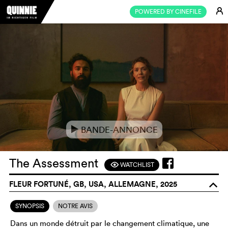
E
POWERED BY CINEFILE
BANDE-ANNONCE
e
The Assessment
WATCHLIST
F
FLEUR FORTUNÉ, GB, USA, ALLEMAGNE, 2025
o
SYNOPSIS
NOTRE AVIS
Dans un monde détruit par le changement climatique, une