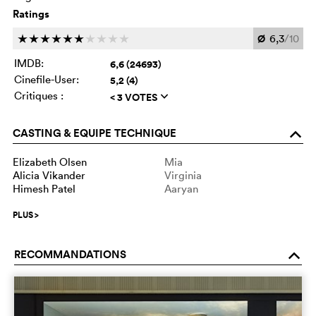
Ratings
Ø
6,3
/10
c
c
c
c
c
c
c
c
c
c
IMDB:
6,6 (24693)
Cinefile-User:
5,2 (4)
Critiques :
< 3 VOTES
q
CASTING & EQUIPE TECHNIQUE
o
Elizabeth Olsen
Mia
Alicia Vikander
Virginia
Himesh Patel
Aaryan
PLUS
>
RECOMMANDATIONS
o