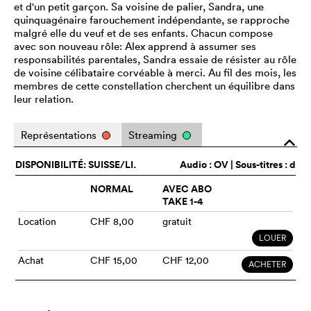
et d'un petit garçon. Sa voisine de palier, Sandra, une
quinquagénaire farouchement indépendante, se rapproche
malgré elle du veuf et de ses enfants. Chacun compose
avec son nouveau rôle: Alex apprend à assumer ses
responsabilités parentales, Sandra essaie de résister au rôle
de voisine célibataire corvéable à merci. Au fil des mois, les
membres de cette constellation cherchent un équilibre dans
leur relation.
Représentations
Streaming
o
DISPONIBILITÉ: SUISSE/LI.
Audio :
OV
| Sous-titres : d
NORMAL
AVEC ABO
TAKE 1-4
Location
CHF 8,00
gratuit
LOUER
Achat
CHF 15,00
CHF 12,00
ACHETER