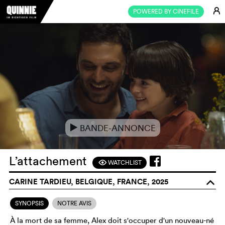
E
POWERED BY CINEFILE
BANDE-ANNONCE
e
L’attachement
WATCHLIST
F
CARINE TARDIEU, BELGIQUE, FRANCE, 2025
o
SYNOPSIS
NOTRE AVIS
À la mort de sa femme, Alex doit s'occuper d'un nouveau-né