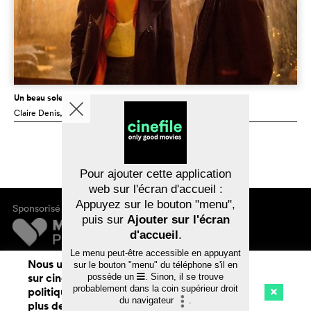
Un beau soleil intérieur
Claire Denis
, France
Pour ajouter cette application
web sur l'écran d'accueil :
Appuyez sur le bouton "menu",
Sponsorisé par
puis sur
Ajouter sur l'écran
d'accueil
.
Le menu peut-être accessible en appuyant
Mentions légales
Nous utilisons des cookies. En naviguant
sur le bouton "menu" du téléphone s'il en
Confidentialité des données
sur cinefile.ch, vous acceptez notre
possède un
. Sinon, il se trouve
probablement dans la coin supérieur droit
politique d'utilisation des cookies. Pour
du navigateur
.
plus de détails, voir notre
déclaration de