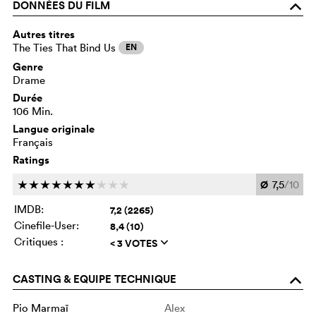
DONNÉES DU FILM
o
Autres titres
The Ties That Bind Us
EN
Genre
Drame
Durée
106 Min.
Langue originale
Français
Ratings
Ø
7,5
/10
c
c
c
c
c
c
c
c
c
c
IMDB:
7,2 (2265)
Cinefile-User:
8,4 (10)
Critiques :
< 3 VOTES
q
CASTING & EQUIPE TECHNIQUE
o
Pio Marmaï
Alex