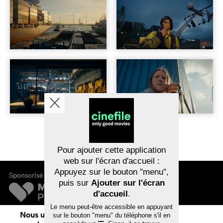
Pour ajouter cette application
web sur l'écran d'accueil :
Appuyez sur le bouton "menu",
Sponsorisé par
puis sur
Ajouter sur l'écran
d'accueil
.
Le menu peut-être accessible en appuyant
Mentions légales
Nous utilisons des cookies. En naviguant
sur le bouton "menu" du téléphone s'il en
Confidentialité des données