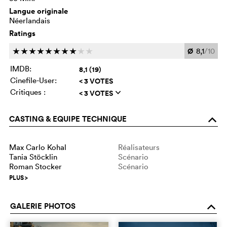
Langue originale
Néerlandais
Ratings
Ø
8,1
/10
c
c
c
c
c
c
c
c
c
c
IMDB:
8,1 (19)
Cinefile-User:
< 3 VOTES
Critiques :
< 3 VOTES
q
CASTING & EQUIPE TECHNIQUE
o
Max Carlo Kohal
Réalisateurs
Tania Stöcklin
Scénario
Roman Stocker
Scénario
PLUS
>
GALERIE PHOTOS
o