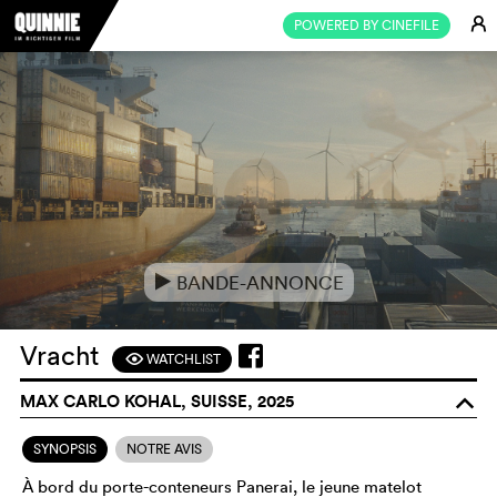
E
POWERED BY CINEFILE
BANDE-ANNONCE
e
Vracht
WATCHLIST
F
MAX CARLO KOHAL, SUISSE, 2025
o
SYNOPSIS
NOTRE AVIS
À bord du porte-conteneurs Panerai, le jeune matelot