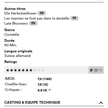
Autres titres
Die Herbstzeitlosen
DE
Les mamies ne font pas dans la dentelle
FR
Late Bloomers
EN
Genre
Comédie
Durée
90 Min.
Langue originale
Suisse allemand
Ratings
Ø
7,1
/10
c
c
c
c
c
c
c
c
c
c
IMDB:
7,0 (1165)
Cinefile-User:
7,8 (12)
Critiques :
6,8 (4)
q
CASTING & EQUIPE TECHNIQUE
o