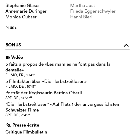
Stephanie Glaser
Martha Jost
Annemarie Düringer
Frieda Eggenschwyler
Monica Gubser
Hanni Bieri
PLUS
>
BONUS
o
Vidéo
i
5 faits à propos de «Les mamies ne font pas dans la
dentelle»
FILMO, FR , 10‘41‘‘
5 Filmfakten über «Die Herbstzeitlosen»
FILMO, DE , 10‘41‘‘
Porträt der Regisseurin Bettina Oberli
SRF, DE , 26‘37‘‘
"Die Herbstzeitlosen" - Auf Platz 1 der unvergesslichsten
Schweizer Filme
SRF, DE , 3‘45‘‘
Presse écrite
g
Critique Filmbulletin