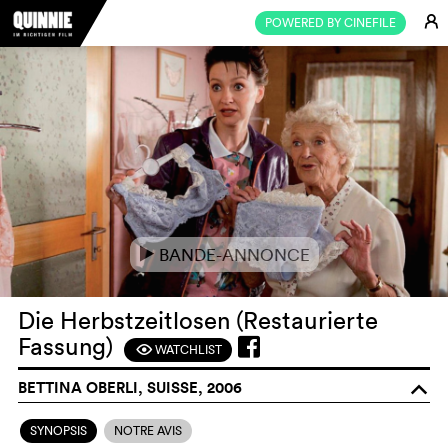
E
POWERED BY CINEFILE
BANDE-ANNONCE
e
Die Herbstzeitlosen (Restaurierte
Fassung)
WATCHLIST
F
BETTINA OBERLI, SUISSE, 2006
o
SYNOPSIS
NOTRE AVIS