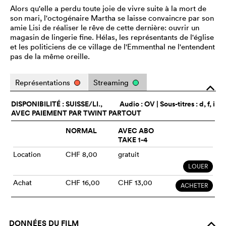
Alors qu'elle a perdu toute joie de vivre suite à la mort de
son mari, l'octogénaire Martha se laisse convaincre par son
amie Lisi de réaliser le rêve de cette dernière: ouvrir un
magasin de lingerie fine. Hélas, les représentants de l'église
et les politiciens de ce village de l'Emmenthal ne l'entendent
pas de la même oreille.
Représentations
Streaming
o
DISPONIBILITÉ : SUISSE/LI.,
Audio :
OV
| Sous-titres : d, f, i
AVEC PAIEMENT PAR TWINT PARTOUT
NORMAL
AVEC ABO
TAKE 1-4
Location
CHF 8,00
gratuit
LOUER
Achat
CHF 16,00
CHF 13,00
ACHETER
DONNÉES DU FILM
o