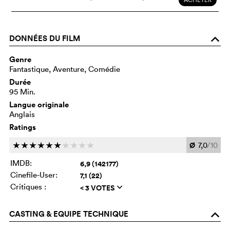
DONNÉES DU FILM
o
Genre
Fantastique, Aventure, Comédie
Durée
95 Min.
Langue originale
Anglais
Ratings
Ø
7,0
/10
c
c
c
c
c
c
c
c
c
c
IMDB:
6,9 (142177)
Cinefile-User:
7,1 (22)
Critiques :
< 3 VOTES
q
CASTING & EQUIPE TECHNIQUE
o