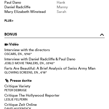
Paul Dano
Hank
Daniel Radcliffe
Manny
Mary Elizabeth Winstead
Sarah
PLUS
>
BONUS
o
Vidéo
i
Interview with the directors
OSCARS, EN , 12‘45‘‘
Interview with Daniel Radcliffe & Paul Dano
JOBLO MOVIE TRAILERS, EN , 03‘45‘‘
Farts Are Beautiful: A Brief Analysis of Swiss Army Man
GLOWING SCREENS, EN , 6‘18‘‘
Presse écrite
g
Critique Variety
PETER DEBRUGE
Critique The Hollywood Reporter
LESLIE FELPERIN
Critique Zeit Online
DAVID HUGENDICK