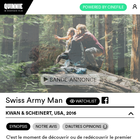
E
POWERED BY CINEFILE
BANDE-ANNONCE
e
Swiss Army Man
WATCHLIST
F
KWAN & SCHEINERT, USA, 2016
o
3
SYNOPSIS
NOTRE AVIS
D'AUTRES OPINIONS
C'est le moment de découvrir ou de redécouvrir le premier