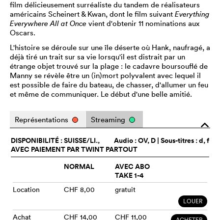
film délicieusement surréaliste du tandem de réalisateurs
américains Scheinert & Kwan, dont le film suivant
Everything
Everywhere All at Once
vient d'obtenir 11 nominations aux
Oscars.
L'histoire se déroule sur une île déserte où Hank, naufragé, a
déjà tiré un trait sur sa vie lorsqu'il est distrait par un
étrange objet trouvé sur la plage : le cadavre boursouflé de
Manny se révèle être un (in)mort polyvalent avec lequel il
est possible de faire du bateau, de chasser, d'allumer un feu
et même de communiquer. Le début d'une belle amitié.
Représentations
Streaming
o
DISPONIBILITÉ : SUISSE/LI.,
Audio :
OV
, D | Sous-titres : d, f
AVEC PAIEMENT PAR TWINT PARTOUT
NORMAL
AVEC ABO
TAKE 1-4
Location
CHF 8,00
gratuit
LOUER
Achat
CHF 14,00
CHF 11,00
ACHETER